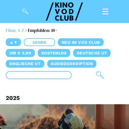
Filme A-Z
> Empfohlen: 10+
Filme
▲▼
GENRE
NEU IM VOD CLUB
Magazin
UM € 3,90
KOSTENLOS
DEUTSCHE UT
Kuratierungen
ENGLISCHE UT
AUDIODESKRIPTION
Events
So geht’s
2025
Filmpakete
Gutscheine
& Filmpässe