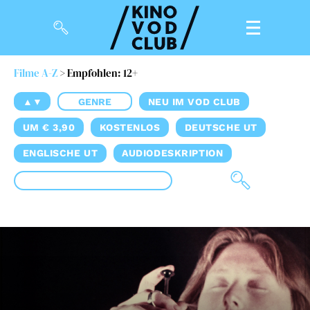
Filme A-Z
> Empfohlen: 12+
Filme
▲▼
GENRE
NEU IM VOD CLUB
Magazin
UM € 3,90
KOSTENLOS
DEUTSCHE UT
Kuratierungen
ENGLISCHE UT
AUDIODESKRIPTION
Events
So geht’s
Filmpakete
Gutscheine
& Filmpässe