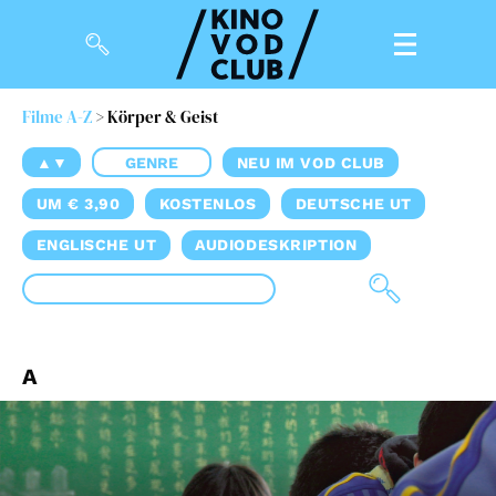
Filme A-Z
> Körper & Geist
Filme
▲▼
GENRE
NEU IM VOD CLUB
Magazin
UM € 3,90
KOSTENLOS
DEUTSCHE UT
Kuratierungen
ENGLISCHE UT
AUDIODESKRIPTION
Events
So geht’s
A
Filmpakete
Gutscheine
& Filmpässe