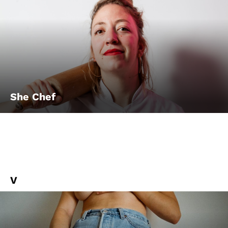
She Chef
V