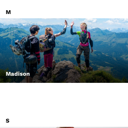
M
Madison
S