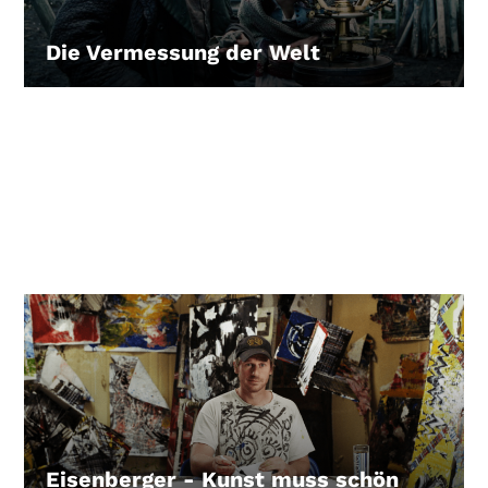
Die Vermessung der Welt
LEIHEN
Eisenberger - Kunst muss schön