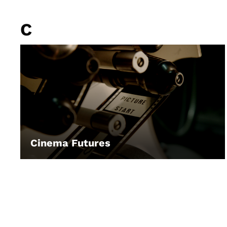
C
Cinema Futures
LEIHEN