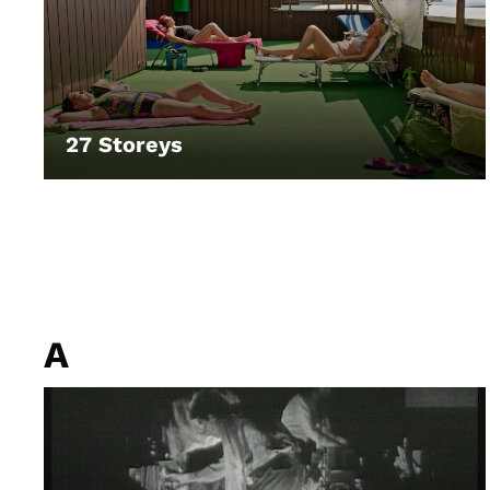
27 Storeys
LEIHEN
A