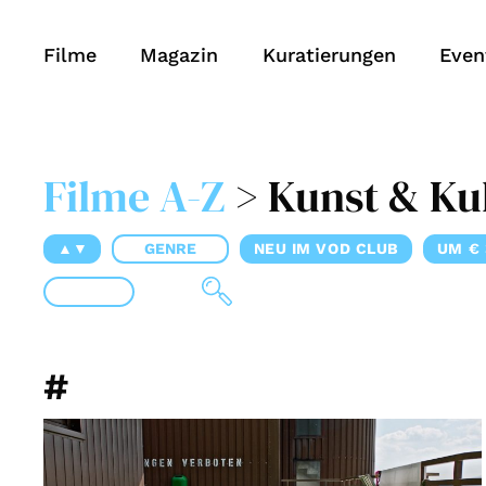
Filme
Magazin
Kuratierungen
Even
Filme A-Z
> Kunst & Ku
▲▼
GENRE
NEU IM VOD CLUB
UM € 
#