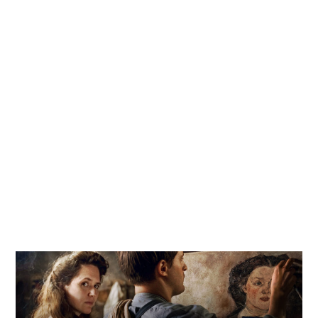
Gutscheine
& Filmpässe
Account
Suche