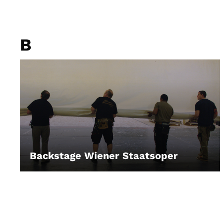
B
Backstage Wiener Staatsoper
LEIHEN