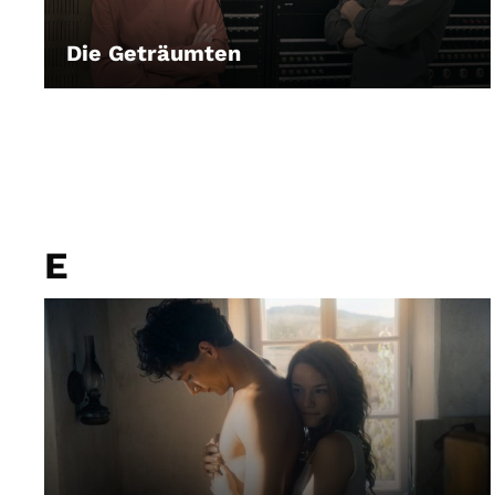
Die Geträumten
LEIHEN
E