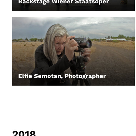
Backstage Wiener Staatsoper
LEIHEN
Elfie Semotan, Photographer
LEIHEN
2018