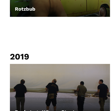
Rotzbub
LEIHEN
2019