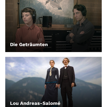
Die Geträumten
LEIHEN
Lou Andreas-Salomé
LEIHEN