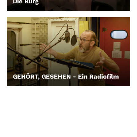
Die Burg
LEIHEN
GEHÖRT, GESEHEN - Ein Radiofilm
LEIHEN