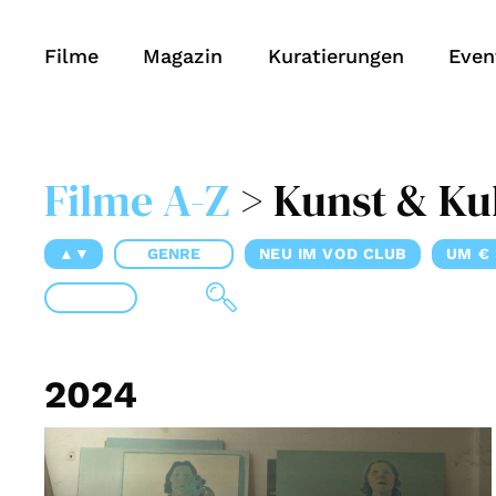
Filme
Magazin
Kuratierungen
Even
Filme A-Z
> Kunst & Ku
▲▼
GENRE
NEU IM VOD CLUB
UM € 
2024