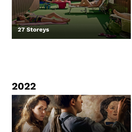
27 Storeys
LEIHEN
2022