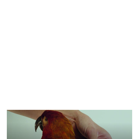
Gutscheine
& Filmpässe
Account
Suche