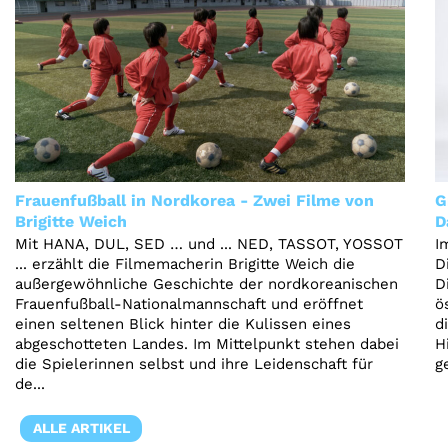
Frauenfußball in Nordkorea - Zwei Filme von
G
Brigitte Weich
D
Mit HANA, DUL, SED … und ... NED, TASSOT, YOSSOT
I
... erzählt die Filmemacherin Brigitte Weich die
D
außergewöhnliche Geschichte der nordkoreanischen
D
Frauenfußball-Nationalmannschaft und eröffnet
ö
einen seltenen Blick hinter die Kulissen eines
d
abgeschotteten Landes. Im Mittelpunkt stehen dabei
H
die Spielerinnen selbst und ihre Leidenschaft für
g
de...
ALLE ARTIKEL