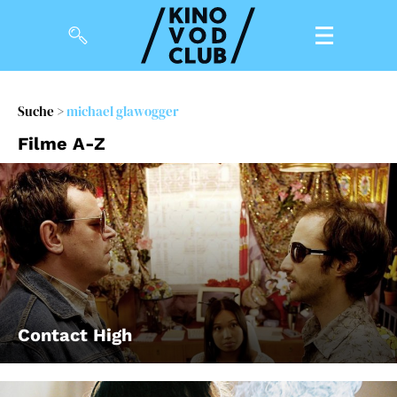
Filme
Suche
>
michael glawogger
Filme A-Z
Magazin
Kuratierungen
Events
So geht’s
Filmpakete
Contact High
Gutscheine
& Filmpässe