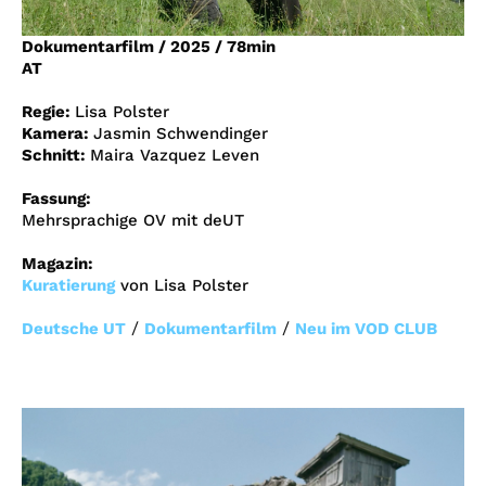
Account
Dokumentarfilm
/
2025
/
78min
Suche
AT
Regie:
Lisa Polster
Kamera:
Jasmin Schwendinger
Schnitt:
Maira Vazquez Leven
Fassung:
Mehrsprachige OV mit deUT
Magazin:
Kuratierung
von Lisa Polster
/
/
Deutsche UT
Dokumentarfilm
Neu im VOD CLUB