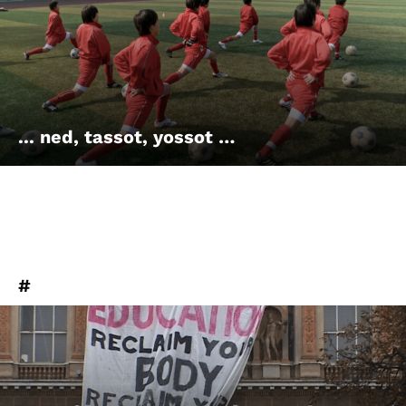
Account
Suche
... ned, tassot, yossot …
#