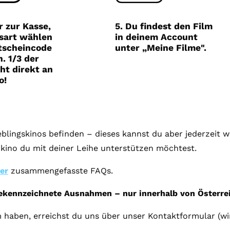
Gutscheine
& Filmpässe
r zur Kasse,
5. Du findest den Film
sart wählen
in deinem Account
Account
tscheincode
unter „Meine Filme".
. 1/3 der
Suche
ht direkt an
o!
ieblingskinos befinden – dieses kannst du aber jederzeit
kino du mit deiner Leihe unterstützen möchtest.
ier
zusammengefasste FAQs.
gekennzeichnete Ausnahmen – nur innerhalb von Österrei
 haben, erreichst du uns über unser Kontaktformular (wi