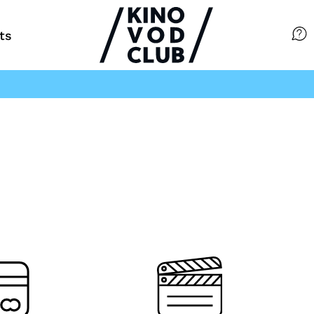
ts
Filme
Magazin
Kuratierungen
Events
So geht’s
Filmpakete