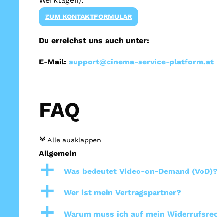
Werktagen):
ZUM KONTAKTFORMULAR
Du erreichst uns auch unter:
E-Mail:
support@cinema-service-platform.at
FAQ
c
Alle ausklappen
Allgemein
a
Was bedeutet Video-on-Demand (VoD)
a
Wer ist mein Vertragspartner?
a
Warum muss ich auf mein Widerrufsrec