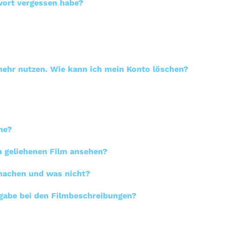
wort vergessen habe?
ehr nutzen. Wie kann ich mein Konto löschen?
he?
en geliehenen Film ansehen?
 machen und was nicht?
gabe bei den Filmbeschreibungen?