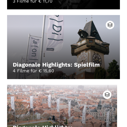
3 Filme für € 11,70
Diagonale Highlights: Spielfilm
4 Filme für € 15,60