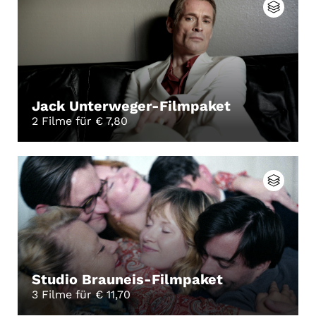
Jack Unterweger-Filmpaket
2 Filme für € 7,80
Studio Brauneis-Filmpaket
3 Filme für € 11,70