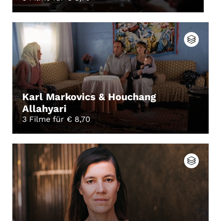
Karl Markovics & Houchang
Allahyari
3 Filme für € 8,70