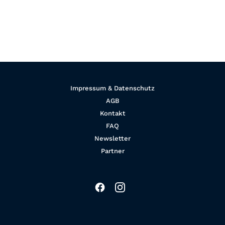
Impressum & Datenschutz
AGB
Kontakt
FAQ
Newsletter
Partner