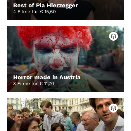
Best of Pia Hierzegger
4 Filme für € 15,60
Horror made in Austria
3 Filme für € 11,70