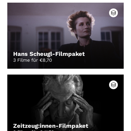
Hans Scheugl-Filmpaket
3 Filme für €8,70
Zeitzeug:innen-Filmpaket