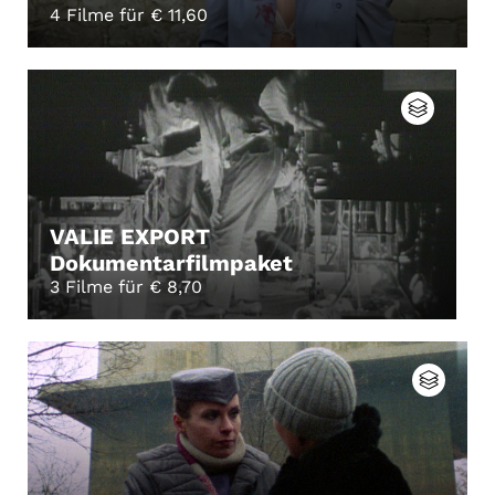
4 Filme für € 11,60
VALIE EXPORT
Dokumentarfilmpaket
3 Filme für € 8,70