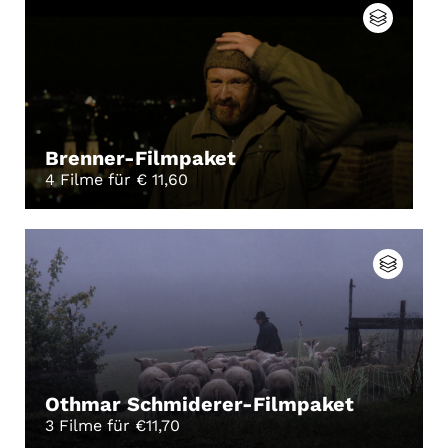
Brenner-Filmpaket
4 Filme für € 11,60
Othmar Schmiderer-Filmpaket
3 Filme für €11,70