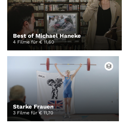
Best of Michael Haneke
4 Filme für € 11,60
Starke Frauen
3 Filme für € 11,70