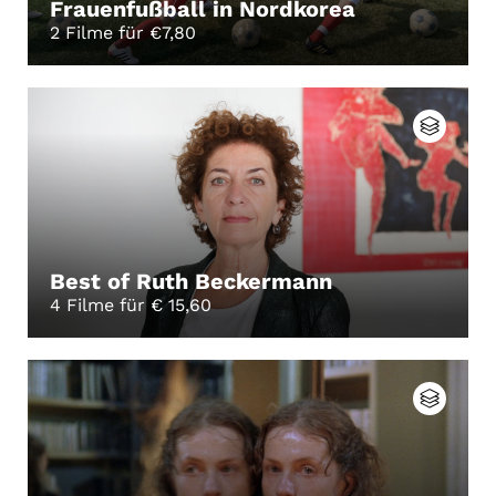
Frauenfußball in Nordkorea
2 Filme für €7,80
Best of Ruth Beckermann
4 Filme für € 15,60