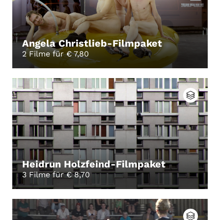
Angela Christlieb-Filmpaket
2 Filme für € 7,80
Heidrun Holzfeind-Filmpaket
3 Filme für € 8,70