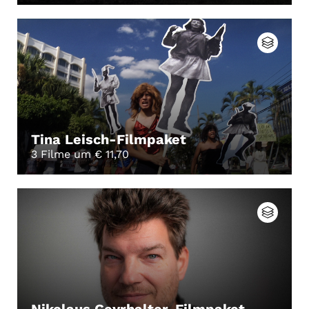
Tina Leisch-Filmpaket
3 Filme um € 11,70
Nikolaus Geyrhalter-Filmpaket