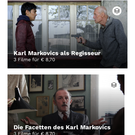
Karl Markovics als Regisseur
3 Filme für € 8,70
Die Facetten des Karl Markovics
3 Filme für € 8,70