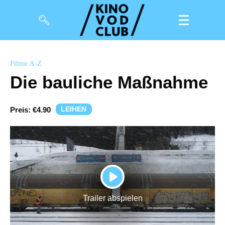
Filme
Filme A-Z
Die bauliche Maßnahme
Magazin
Kuratierungen
LEIHEN
Preis:
€4.90
Events
So geht’s
Filmpakete
PLAY
Gutscheine
Trailer abspielen
& Filmpässe