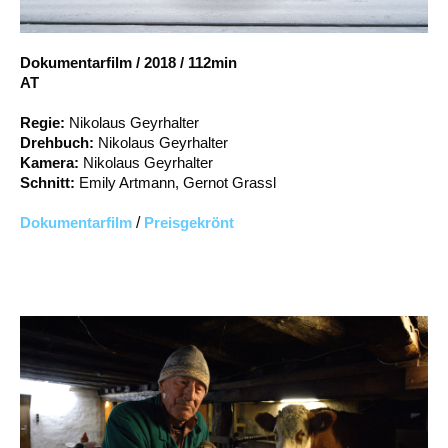
Account
Suche
Dokumentarfilm
/
2018
/
112min
AT
Regie:
Nikolaus Geyrhalter
Drehbuch:
Nikolaus Geyrhalter
Kamera:
Nikolaus Geyrhalter
Schnitt:
Emily Artmann, Gernot Grassl
Dokumentarfilm
/
Preisgekrönt