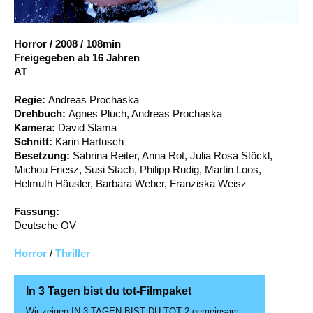
Account
Suche
Horror
/
2008
/
108min
Freigegeben ab 16 Jahren
AT
Regie:
Andreas Prochaska
Drehbuch:
Agnes Pluch, Andreas Prochaska
Kamera:
David Slama
Schnitt:
Karin Hartusch
Besetzung:
Sabrina Reiter, Anna Rot, Julia Rosa Stöckl,
Michou Friesz, Susi Stach, Philipp Rudig, Martin Loos,
Helmuth Häusler, Barbara Weber, Franziska Weisz
Fassung:
Deutsche OV
Horror
/
Thriller
In 3 Tagen bist du tot-Filmpaket
Wir zeigen IN 3 TAGEN BIST DU TOT 2 gemeinsam