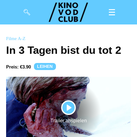
Filme
Filme A-Z
In 3 Tagen bist du tot 2
Magazin
Kuratierungen
LEIHEN
Preis:
€3.90
Events
So geht’s
Filmpakete
PLAY
Gutscheine
Trailer abspielen
& Filmpässe