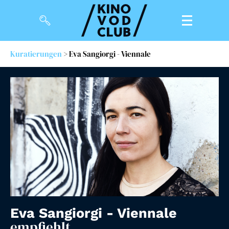
Kuratierungen
> Eva Sangiorgi - Viennale
Filme
Magazin
Kuratierungen
Events
So geht’s
Filmpakete
Gutscheine
Eva Sangiorgi - Viennale
& Filmpässe
empfiehlt