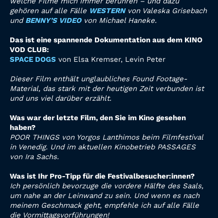
welche Filme mich immer berühren – und dazu
gehören auf alle Fälle
WESTERN
von Valeska Grisebach
und
BENNY’S VIDEO
von Michael Haneke.
Das ist eine spannende Dokumentation aus dem KINO
VOD CLUB:
SPACE DOGS
von Elsa Kremser, Levin Peter
Dieser Film enthält unglaubliches Found Footage-
Material, das stark mit der heutigen Zeit verbunden ist
und uns viel darüber erzählt.
Was war der letzte Film, den Sie im Kino gesehen
haben?
POOR THINGS von Yorgos Lanthimos beim Filmfestival
in Venedig. Und im aktuellen Kinobetrieb PASSAGES
von Ira Sachs.
Was ist Ihr Pro-Tipp für die Festivalbesucher:innen?
Ich persönlich bevorzuge die vordere Hälfte des Saals,
um nahe an der Leinwand zu sein. Und wenn es nach
meinem Geschmack geht, empfehle ich auf alle Fälle
die Vormittagsvorführungen!