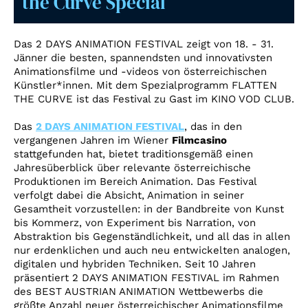
the Curve Special
Account
Suche
Das 2 DAYS ANIMATION FESTIVAL zeigt von 18. - 31.
Jänner die besten, spannendsten und innovativsten
Animationsfilme und -videos von österreichischen
Künstler*innen. Mit dem Spezialprogramm FLATTEN
THE CURVE ist das Festival zu Gast im KINO VOD CLUB.
Das
2 DAYS ANIMATION FESTIVAL
, das in den
vergangenen Jahren im Wiener
Filmcasino
stattgefunden hat, bietet traditionsgemäß einen
Jahresüberblick über relevante österreichische
Produktionen im Bereich Animation. Das Festival
verfolgt dabei die Absicht, Animation in seiner
Gesamtheit vorzustellen: in der Bandbreite von Kunst
bis Kommerz, von Experiment bis Narration, von
Abstraktion bis Gegenständlichkeit, und all das in allen
nur erdenklichen und auch neu entwickelten analogen,
digitalen und hybriden Techniken. Seit 10 Jahren
präsentiert 2 DAYS ANIMATION FESTIVAL im Rahmen
des BEST AUSTRIAN ANIMATION Wettbewerbs die
größte Anzahl neuer österreichischer Animationsfilme