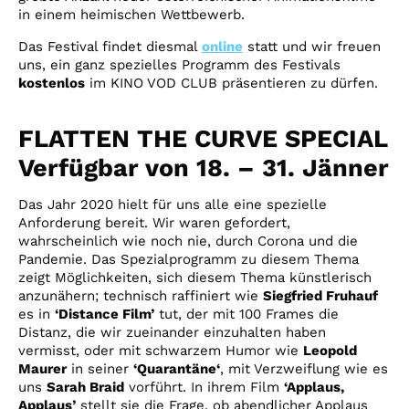
in einem heimischen Wettbewerb.
Das Festival findet diesmal
online
statt und wir freuen
uns, ein ganz spezielles Programm des Festivals
kostenlos
im KINO VOD CLUB präsentieren zu dürfen.
FLATTEN THE CURVE SPECIAL
Verfügbar von 18. – 31. Jänner
Das Jahr 2020 hielt für uns alle eine spezielle
Anforderung bereit. Wir waren gefordert,
wahrscheinlich wie noch nie, durch Corona und die
Pandemie. Das Spezialprogramm zu diesem Thema
zeigt Möglichkeiten, sich diesem Thema künstlerisch
anzunähern; technisch raffiniert wie
Siegfried Fruhauf
es in
‘Distance Film’
tut, der mit 100 Frames die
Distanz, die wir zueinander einzuhalten haben
vermisst, oder mit schwarzem Humor wie
Leopold
Maurer
in seiner
‘Quarantäne‘
, mit Verzweiflung wie es
uns
Sarah Braid
vorführt. In ihrem Film
‘Applaus,
Applaus’
stellt sie die Frage, ob abendlicher Applaus