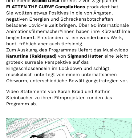
betriebene
Studio Desk
bereits 2 von 3 geplanten
FLATTEN THE CURVE Compilations
produziert hat.
Sie wollten etwas Positives in die von Ängsten,
negativen Energien und Schreckensbotschaften
beladene Covid-19 Zeit bringen. Über 90 internationale
Animationsfilmemacher*innen haben ihre Kürzestfilme
beigesteuert. Entstanden ist ein wunderbares Werk,
bunt, fröhlich aber auch tiefsinnig.
Zum Ausklang des Programmes liefert das Musikvideo
Karantina (Rakisquad)
von
Sigmund Hutter
eine leicht
grotesk surreale Perspektive auf das
Eingeschlossensein im Lockdown und schlägt,
musikalisch unterlegt von einem unterhaltsamen
Ohrwurm, unterschiedliche Bewältigungstrategien vor.
Video Statements von Sarah Braid und Kathrin
Steinbacher zu ihren Filmprojekten runden das
Programm ab.