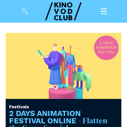
Filme
Magazin
Kuratierungen
Events
So geht’s
Filmpakete
Festivals
Gutscheine
2 DAYS ANIMATION
& Filmpässe
- Flatten
FESTIVAL ONLINE