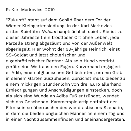
R: Karl Markovics, 2019
“Zukunft“ steht auf dem Schild über dem Tor der
Wiener Kleingartensiedlung, in der Karl Markovics’
dritter Spielfilm
Nobadi
hauptsächlich spielt. Sie ist zu
dieser Jahreszeit ein trostloser Ort ohne Leben, jede
Parzelle streng abgezäunt und von der Außenwelt
abgeriegelt. Hier wohnt der 93-jährige Heinrich, einst
SS-Soldat und jetzt cholerischer und
eigenbrötlerischer Rentner. Als sein Hund verstirbt,
gerät seine Welt aus den Fugen. Kurzerhand engagiert
er Adib, einen afghanischen Geflüchteten, um ein Grab
in seinem Garten auszuheben. Zunächst muss dieser zu
einem mickrigen Stundenlohn von drei Euro allerhand
Erniedrigungen und Anschuldigungen einstecken, doch
als sich eine Wunde an Adibs Fuß entzündet, wendet
sich das Geschehen. Kammerspielartig entfaltet der
Film sein so überraschendes wie drastisches Szenario,
in dem die beiden ungleichen Männer an einem Tag und
in einer Nacht zusammenfinden und aneinandergeraten.