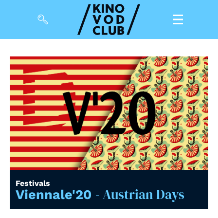
Filme
Magazin
Kuratierungen
Events
So geht’s
Filmpakete
Festivals
- Austrian Days
Gutscheine
Viennale'20
& Filmpässe