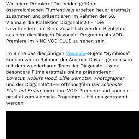
Account
Wir feiern Premiere! Die beiden größten
österreichischen Filmfestivals arbeiten heuer erstmals
Suche
zusammen und präsentieren im Rahmen der 58.
Viennale die Kollektion Diagonale'20 - "Die
Unvollendete" im Kino. Zusätzlich werden Highlights
aus dem diesjährigen Diagonale-Programm als VOD-
Premiere im KINO VOD CLUB zu sehen sein.
Im Sinne des diesjährigen
Viennale
-Sujets “Symbiose”
können wir im Rahmen der Austrian Days – gemeinsam
mit dem wunderbaren Team der Diagonale – ganz
besondere Filme erstmals online präsentieren:
Lovecut
,
Robin’s Hood
,
Elfie Semotan, Photographer
und der Diagonale’20-Eröffnunsgfilm
Der schönste
Platz auf Erden
feiern ihre VOD-Premiere und können –
parallel zum Viennale-Programm – bei uns gestreamt
werden.