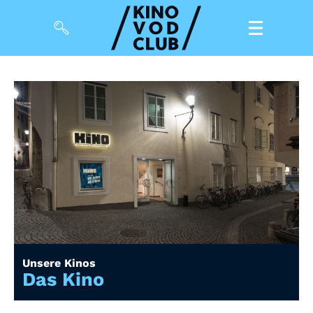
Filme
Magazin
Kuratierungen
Events
So geht’s
Filmpakete
Unsere Kinos
Gutscheine
Das Kino
& Filmpässe