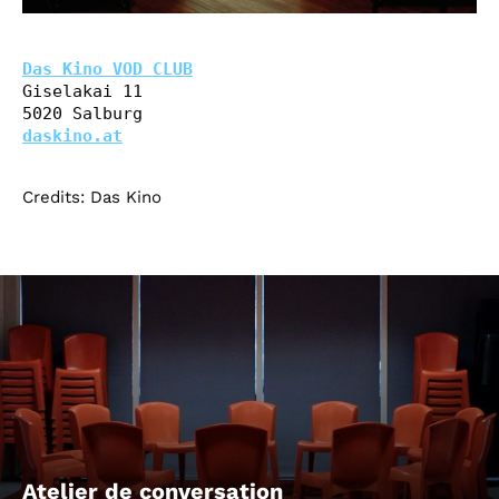
Das Kino VOD CLUB
Giselakai 11

daskino.at
Credits: Das Kino
Atelier de conversation