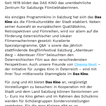
Account
Seit 1978 bildet das DAS KINO das unentbehrliche
Zentrum für Salzburgs FilmliebhaberInnen.
Suche
Als einziges Programmkino in Salzburg hat sich das
Das
Kino
als die Filmkulturstätte der Stadt etabliert. Neben
seiner Auswahl an europäischem Qualitätskino,
Retrospektiven und Filmreihen, wird vor allem auf die
Förderung österreichischer und lokaler
FilmemacherInnen gesetzt: Kuratierte
Spezialprogramme, Q&A´s sowie das jährlich
stattfindende Bergfilmfestival Salzburg
„Abenteuer
Berg – Abenteuer Film“
beleuchten den
Österreichischen Film aus den verschiedensten
Perspektiven. Auch unsere Freunde von
Cinema Next
–
der Initiative für Junges Kino in Österreich – sind mit
ihrer Tour mittlerweile Stammgäste im
Das Kino
.
Für Jung und Alt bietet
Das Kino
an, vergünstigt
Vorstellungen zu besuchen: in Kooperation mit der
Stadt und dem Land Salzburg können SeniorInnen um
1,- Euro ins Kino gehen und im Rahmen des Schulkino
werden für Schülergruppen Sondervorstellungen
angeboten. Für die ganz Kleinen gibt es an