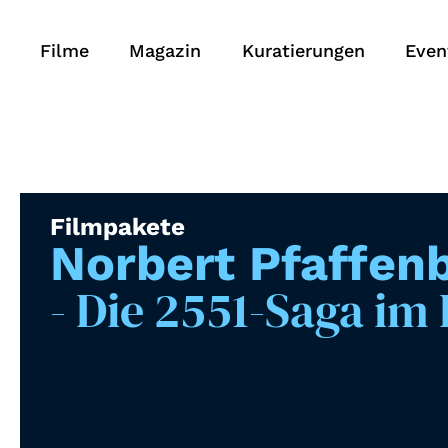
Filme
Magazin
Kuratierungen
Even
Filmpakete
Norbert Pfaffenb
- Die 2551-Saga im