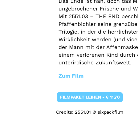
Das Ende ist nah, doch das Mi
ungebrochener Frische und Wi
Mit 2551.03 – THE END beschl
Pfaffenbichler seine grenzüb
Trilogie, in der die herrlichs
Wirklichkeit werden (und vice 
der Mann mit der Affenmaske
einem verlorenen Kind durch d
unterirdische Zukunftswelt.
Zum Film
FILMPAKET LEIHEN - € 11,70
Credits: 2551.01 © sixpackfilm