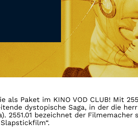
Gutscheine
& Filmpässe
Account
Suche
ogie als Paket im KINO VOD CLUB! Mit 25
tende dystopische Saga, in der die herr
sa). 2551.01 bezeichnet der Filmemacher
Slapstickfilm“.