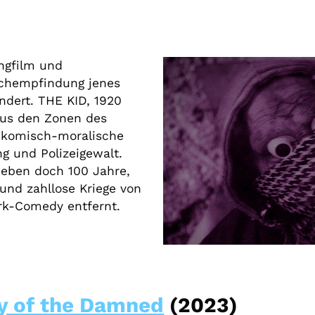
ngfilm und
Nachempfindung jenes
ndert. THE KID, 1920
 aus den Zonen des
gikomisch-moralische
g und Polizeigewalt.
d eben doch 100 Jahre,
 und zahllose Kriege von
rk-Comedy entfernt.
y of the Damned
(2023)