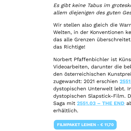
Es gibt keine Tabus im grotes
allem diejenigen des guten G
Wir stellen also gleich die Wa
Welten, in der Konventionen k
das alle Grenzen überschreite
das Richtige!
Norbert Pfaffenbichler ist Kün
Videoarbeiten, darunter die b
den österreichischen Kunstprei
zugewandt: 2021 erschien
2551
dystopischen Unterwelt lebt. I
dystopischen Slapstick-Film. D
Saga mit
2551.03 – THE END
ab
erhältlich.
FILMPAKET LEIHEN - € 11,70