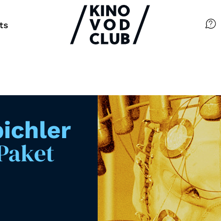
ts
Filme
Magazin
Kuratierungen
ichler
Events
 Paket
So geht’s
Filmpakete