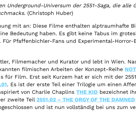
ken Underground-Universum der 2551-Saga, die alle G
eschmacks.
(Christoph Huber)
rnung mit an:
Diese Filme enthalten
alptraumhafte Bi
eine Bedeutung haben. Es gibt keine Tabus im grot
t.
Für Pfaffenbichler-Fans und Experimental-Horror-
stler, Filmemacher und Kurator und lebt in Wien. Na
ekannten filmischen Arbeiten der Konzept-Reihe
NOT
s für Film. Erst seit Kurzem hat er sich mit der 25
.01
. Es ist der erste Teil einer Trilogie um einen Aff
nspiriert von Charlie Chaplins
THE KID
bezeichnet ihn
er zweite Teil
2551.02 – THE ORGY OF THE DAMNED
geschlossen und ist nun vollständig bei uns zum ve