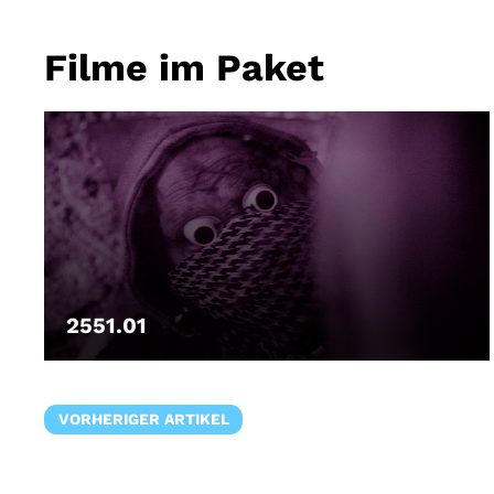
Filme im Paket
2551.01
LEIHEN
VORHERIGER ARTIKEL