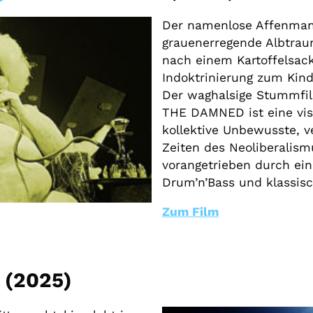
Der namenlose Affenmann
grauenerregende Albtrau
nach einem Kartoffelsack
Indoktrinierung zum Kind
Der waghalsige Stummfi
THE DAMNED ist eine vis
kollektive Unbewusste, v
Zeiten des Neoliberalis
vorangetrieben durch ei
Drum’n’Bass und klassisc
Zum Film
(2025)