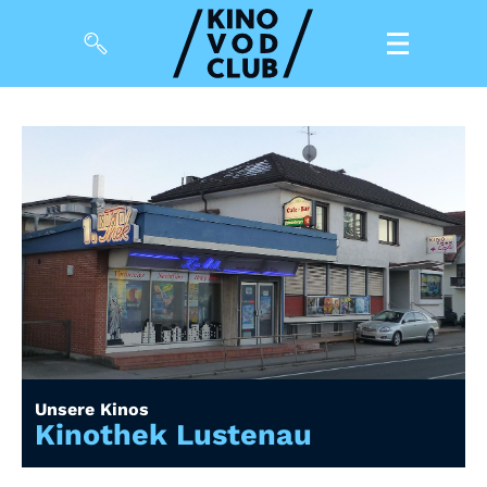
Filme
Magazin
Kuratierungen
Events
So geht’s
Filmpakete
Unsere Kinos
Gutscheine
Kinothek Lustenau
& Filmpässe