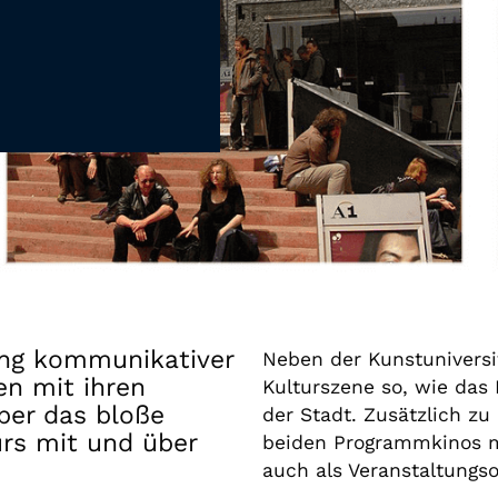
Gutscheine
& Filmpässe
Account
Suche
ung kommunikativer
Neben der Kunstuniversit
en mit ihren
Kulturszene so, wie da
er das bloße
der Stadt. Zusätzlich z
rs mit und über
beiden Programmkinos m
auch als Veranstaltungsor