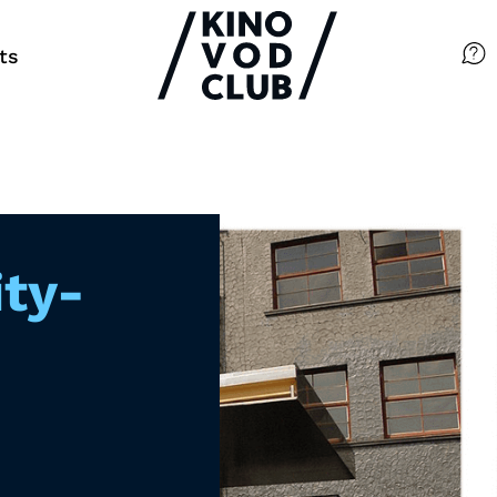
ts
Filme
Magazin
Kuratierungen
ty-
Events
So geht’s
Filmpakete