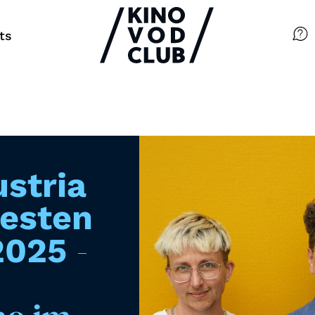
ts
Filme
Magazin
Kuratierungen
stria
Events
besten
-
2025
So geht’s
Filmpakete