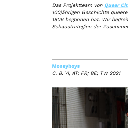
Das Projektteam von
Queer Ci
100jährigen Geschichte queere
1906 begonnen hat. Wir begrei
Schaustrategien der Zuschauer
Moneyboys
C. B. Yi, AT; FR; BE; TW 2021