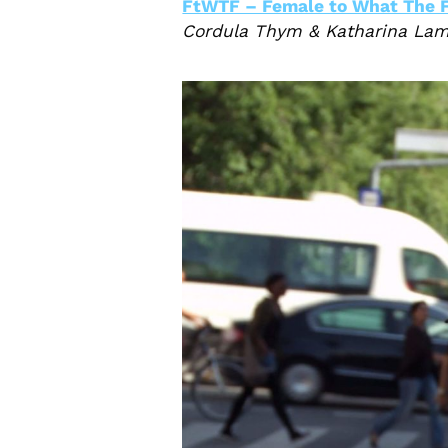
FtWTF – Female to What The 
Cordula Thym & Katharina Lam