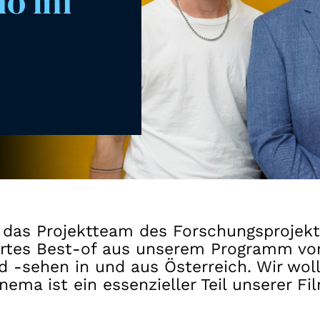
no im
Gutscheine
& Filmpässe
Account
Suche
 das Projektteam des Forschungsprojek
ertes Best-of aus unserem Programm vor 
 -sehen in und aus Österreich. Wir woll
ema ist ein essenzieller Teil unserer F