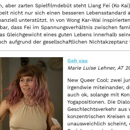
 aber zarten Spielfilmdebüt steht Liang Fei (Ko Kai)
beit nicht nur sich einen besseren Lebensstandard a
nanziell unterstützt. In von Wong Kar-Wai inspiriert
rbar, dass Fei im Spannungsverhältnis zwischen fam
as Gleichgewicht eines guten Lebens innerhalb sei
uch aufgrund der gesellschaftlichen Nichtakzeptanz
Geh vau
Marie Luise Lehner, AT 2
New Queer Cool: zwei jun
irgendwie miteinander, d
auch ok, solange mit K
Yogapositionen. Die Dial
Geschlechtsverkehr aus w
konzentrischen Kreisen s
unausweichlich scheint, 