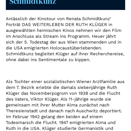
Schmidtkunz
Account
Suche
Anlässlich der Kinotour von Renata Schmidtkunz‘
Porträt DAS WEITERLEBEN DER RUTH KLÜGER in
ausgewählten heimischen Kinos nehmen wir den Film
im Anschluss als Stream ins Programm. Heuer jährt
sich der 5. Todestag der aus Wien stammenden und in
die USA emigrierten Holocaustüberlebenden.
Schmidtkunz begleitet Klüger auf ihrer Recherchereise,
ohne dabei ins Sentimentale zu kippen.
Als Tochter einer sozialistischen Wiener Arztfamilie aus
dem 7. Bezirk erlebte die damals siebenjährige Ruth
Klüger das Novemberpogrom von 1938 und die Flucht
des Vaters, Viktor Klüger. Als 11-jährige wurde sie
gemeinsam mit ihrer Mutter Alma zunächst nach
Theresienstadt und danach nach Auschwitz deportiert.
Im Februar 1942 gelang den beiden auf einem
Todesmarsch die Flucht. 1947 emigrierten Alma und
Ruth in die USA. Klüger studierte Germanistik und