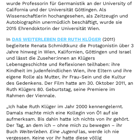
wurde Professorin für Germanistik an der University of
California und der Universität Göttingen. Als
Wissenschaftlerin hochangesehen, als Zeitzeugin und
Autobiographin unermüdlich beschäftigt, wurde sie
2015 Ehrendoktorin der Universität Wien.
In
DAS WEITERLEBEN DER RUTH KLÜGER
(2011)
begleitete Renata Schmidtkunz die Protagonistin über 3
Jahre hinweg in Wien, Kalifornien, Göttingen und Israel
und lässt die Zuseher:innen an Klügers
Lebensgeschichte und Reflexionen teilhaben: ihre
Kindheit im judenfeindlichen Wien, ihre Eltern und ihre
eigene Rolle als Mutter, ihr Frau-Sein und die Kultur
des Gedenkens. Der Film hatte am 30. Oktober 2011, an
Ruth Klügers 80. Geburtstag, seine Premiere im
Rahmen der Viennale.
„Ich habe Ruth Klüger im Jahr 2000 kennengelernt.
Damals machte mich eine Kollegin von Ö1 auf sie
aufmerksam. Bis dahin hatte ich nichts von ihr gehört.
Der Tag, an dem ich – ohne mich zu bewegen – ihr
Buch
Weiterleben. Eine Jugend
las, werde ich nie
vergessen. Keine vor ihr hatte diese völlig