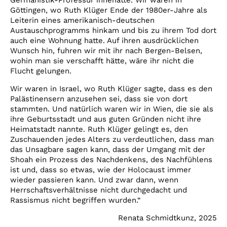
Germanistik-Professur innehatte. Wir waren in
Göttingen, wo Ruth Klüger Ende der 1980er-Jahre als
Leiterin eines amerikanisch-deutschen
Austauschprogramms hinkam und bis zu ihrem Tod dort
auch eine Wohnung hatte. Auf ihren ausdrücklichen
Wunsch hin, fuhren wir mit ihr nach Bergen-Belsen,
wohin man sie verschafft hätte, wäre ihr nicht die
Flucht gelungen.
Wir waren in Israel, wo Ruth Klüger sagte, dass es den
Palästinensern anzusehen sei, dass sie von dort
stammten. Und natürlich waren wir in Wien, die sie als
ihre Geburtsstadt und aus guten Gründen nicht ihre
Heimatstadt nannte. Ruth Klüger gelingt es, den
Zuschauenden jedes Alters zu verdeutlichen, dass man
das Unsagbare sagen kann, dass der Umgang mit der
Shoah ein Prozess des Nachdenkens, des Nachfühlens
ist und, dass so etwas, wie der Holocaust immer
wieder passieren kann. Und zwar dann, wenn
Herrschaftsverhältnisse nicht durchgedacht und
Rassismus nicht begriffen wurden.“
Renata Schmidtkunz, 2025