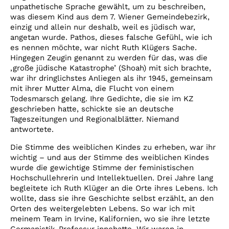
unpathetische Sprache gewählt, um zu beschreiben,
was diesem Kind aus dem 7. Wiener Gemeindebezirk,
einzig und allein nur deshalb, weil es jüdisch war,
angetan wurde. Pathos, dieses falsche Gefühl, wie ich
es nennen möchte, war nicht Ruth Klügers Sache.
Hingegen Zeugin genannt zu werden für das, was die
‚große jüdische Katastrophe’ (Shoah) mit sich brachte,
war ihr dringlichstes Anliegen als ihr 1945, gemeinsam
mit ihrer Mutter Alma, die Flucht von einem
Todesmarsch gelang. Ihre Gedichte, die sie im KZ
geschrieben hatte, schickte sie an deutsche
Tageszeitungen und Regionalblätter. Niemand
antwortete.
Die Stimme des weiblichen Kindes zu erheben, war ihr
wichtig – und aus der Stimme des weiblichen Kindes
wurde die gewichtige Stimme der feministischen
Hochschullehrerin und Intellektuellen. Drei Jahre lang
begleitete ich Ruth Klüger an die Orte ihres Lebens. Ich
wollte, dass sie ihre Geschichte selbst erzählt, an den
Orten des weitergelebten Lebens. So war ich mit
meinem Team in Irvine, Kalifornien, wo sie ihre letzte