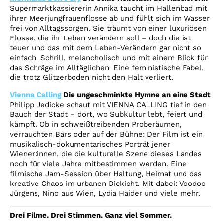
Supermarktkassiererin Annika taucht im Hallenbad mit
ihrer Meerjungfrauenflosse ab und fühlt sich im Wasser
frei von Alltagssorgen. Sie träumt von einer luxuriösen
Flosse, die ihr Leben verändern soll – doch die ist
teuer und das mit dem Leben-Verändern gar nicht so
einfach. Schrill, melancholisch und mit einem Blick für
das Schräge im Alltäglichen. Eine feministische Fabel,
die trotz Glitzerboden nicht den Halt verliert.
Vienna Calling
Die ungeschminkte Hymne an eine Stadt
Philipp Jedicke schaut mit VIENNA CALLING tief in den
Bauch der Stadt – dort, wo Subkultur lebt, feiert und
kämpft. Ob in schweißtreibenden Proberäumen,
verrauchten Bars oder auf der Bühne: Der Film ist ein
musikalisch-dokumentarisches Porträt jener
Wiener:innen, die die kulturelle Szene dieses Landes
noch für viele Jahre mitbestimmen werden. Eine
filmische Jam-Session über Haltung, Heimat und das
kreative Chaos im urbanen Dickicht. Mit dabei: Voodoo
Jürgens, Nino aus Wien, Lydia Haider und viele mehr.
Drei Filme. Drei Stimmen. Ganz viel Sommer.