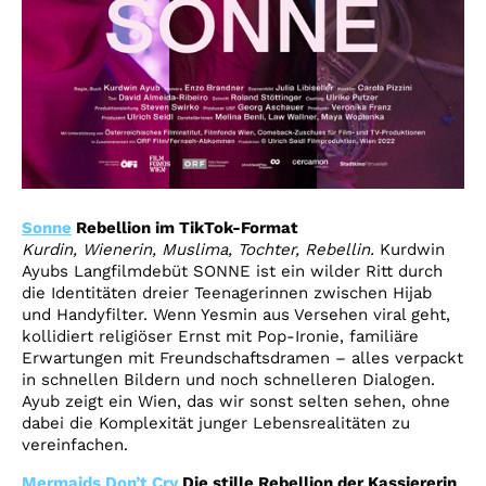
Sonne
Rebellion im TikTok-Format
Kurdin, Wienerin, Muslima, Tochter, Rebellin.
Kurdwin
Ayubs Langfilmdebüt SONNE ist ein wilder Ritt durch
die Identitäten dreier Teenagerinnen zwischen Hijab
und Handyfilter. Wenn Yesmin aus Versehen viral geht,
kollidiert religiöser Ernst mit Pop-Ironie, familiäre
Erwartungen mit Freundschaftsdramen – alles verpackt
in schnellen Bildern und noch schnelleren Dialogen.
Ayub zeigt ein Wien, das wir sonst selten sehen, ohne
dabei die Komplexität junger Lebensrealitäten zu
vereinfachen.
Mermaids Don’t Cry
Die stille Rebellion der Kassiererin