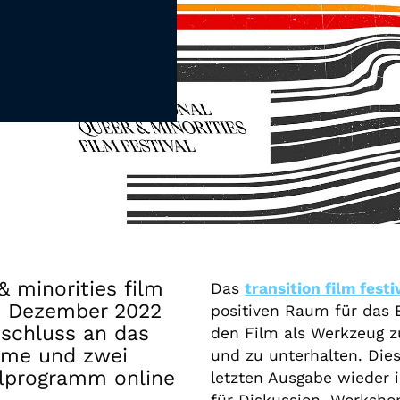
Gutscheine
& Filmpässe
Account
Suche
& minorities film
Das
transition film festi
4. Dezember 2022
positiven Raum für das 
schluss an das
den Film als Werkzeug z
ilme und zwei
und zu unterhalten. Dies
lprogramm online
letzten Ausgabe wieder 