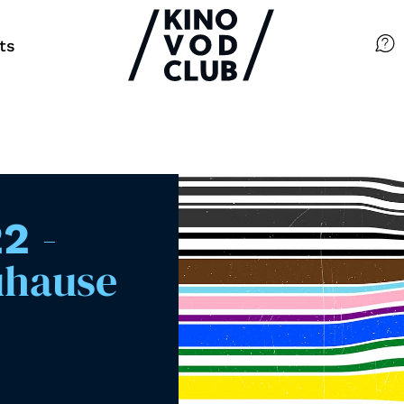
ts
Filme
Magazin
Kuratierungen
-
22
Events
zuhause
So geht’s
Filmpakete