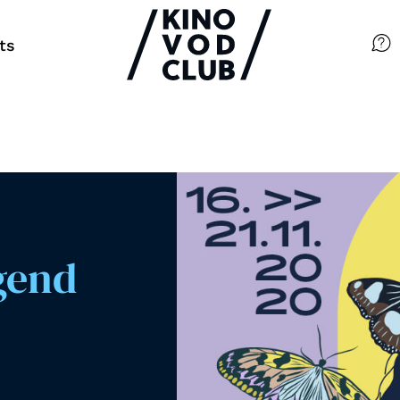
ts
Filme
Magazin
Kuratierungen
Events
gend
So geht’s
Filmpakete