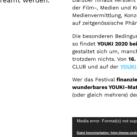
reamt werden.
Darüber hinaus versteht 
der Film-, Medien und K
Medienvermittlung, Konz
auf zeitgenössische Phä
Die besonderen Bedingun
so findet
YOUKI 2020 be
gestaltet sich um, manch
trotzdem nichts. Von
16
CLUB und auf der
YOUKI
Wer das Festival
finanzi
wunderbares YOUKI-Mat
(oder gleich mehrere) d
Video-
Media error: Format(s) not sup
Player
Datei herunterladen: http://www.vod