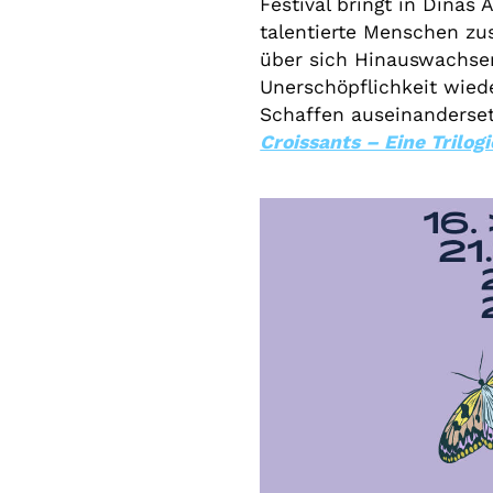
Festival bringt in Dinas
talentierte Menschen z
über sich Hinauswachsen
Unerschöpflichkeit wied
Schaffen auseinanderse
Croissants – Eine Trilogi