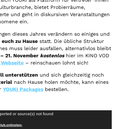
sich YOUKI als Plattform für Vertreter*innen
ulturbranche, bietet Probierräume,
erte und geht in diskursiven Veranstaltungen
nomene ein.
gen dieses Jahres verändern so einiges und
i euch zu Hause
statt. Die übliche Struktur
es muss leider ausfallen, alternativlos bleibt
. – 21. November
kostenlos
hier im KINO VOD
 Webseite
– reinschauen lohnt sich!
ell unterstützen
und sich gleichzeitig noch
erial
nach Hause holen möchte, kann eines
er
YOUKI Packages
bestellen.
ported or source(s) not found
club.online/wp-