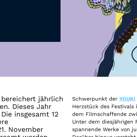
Gutscheine
& Filmpässe
Account
Suche
bereichert jährlich
Schwerpunkt der
YOUKI
en. Dieses Jahr
Herzstück des Festivals 
. Die insgesamt 12
dem Filmschaffende zwi
ere
Unter dem diesjährigen
21. November
spannende Werke von ju