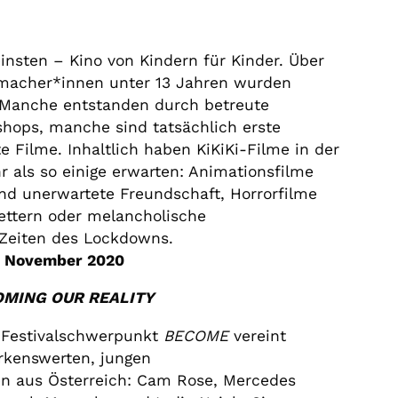
leinsten – Kino von Kindern für Kinder. Über
emacher*innen unter 13 Jahren wurden
. Manche entstanden durch betreute
hops, manche sind tatsächlich erste
te Filme. Inhaltlich haben KiKiKi-Filme in der
hr als so einige erwarten: Animationsfilme
d unerwartete Freundschaft, Horrorfilme
ettern oder melancholische
eiten des Lockdowns.
1. November 2020
MING OUR REALITY
Festivalschwerpunkt
BECOME
vereint
rkenswerten, jungen
en aus Österreich: Cam Rose, Mercedes