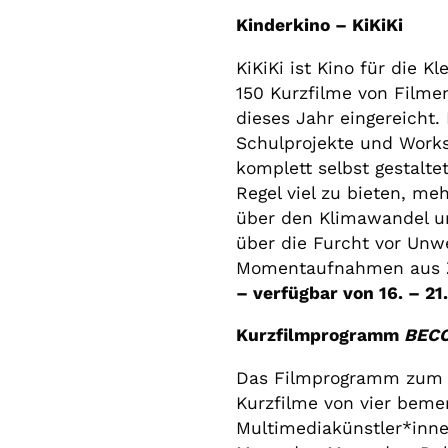
Kinderkino – KiKiKi
KiKiKi ist Kino für die K
150 Kurzfilme von Film
dieses Jahr eingereicht
Schulprojekte und Works
komplett selbst gestalte
Regel viel zu bieten, me
über den Klimawandel un
über die Furcht vor Unw
Momentaufnahmen aus Z
– verfügbar von 16. – 2
Kurzfilmprogramm
BECO
Das Filmprogramm zum 
Kurzfilme von vier beme
Multimediakünstler*inn