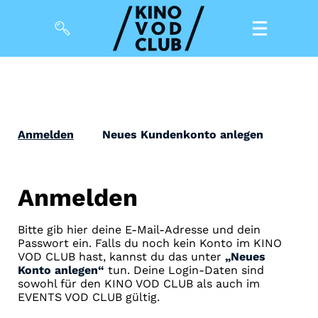
Filme
Magazin
Anmelden
Neues Kundenkonto anlegen
Kuratierungen
Events
Anmelden
So geht’s
Bitte gib hier deine E-Mail-Adresse und dein
Passwort ein. Falls du noch kein Konto im KINO
Filmpakete
VOD CLUB hast, kannst du das unter
„Neues
Konto anlegen“
tun. Deine Login-Daten sind
Gutscheine
sowohl für den KINO VOD CLUB als auch im
& Filmpässe
EVENTS VOD CLUB gültig.