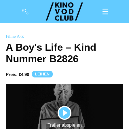
Filme
Filme A-Z
A Boy's Life – Kind
Magazin
Nummer B2826
Kuratierungen
Events
LEIHEN
Preis:
€4.90
So geht’s
Filmpakete
Gutscheine
PLAY
& Filmpässe
Trailer abspielen