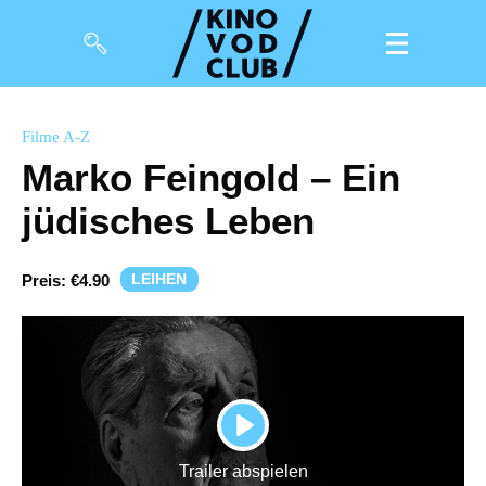
Filme
Filme A-Z
Marko Feingold – Ein
Magazin
jüdisches Leben
Kuratierungen
Events
LEIHEN
Preis:
€4.90
So geht’s
Filmpakete
Gutscheine
PLAY
& Filmpässe
Trailer abspielen