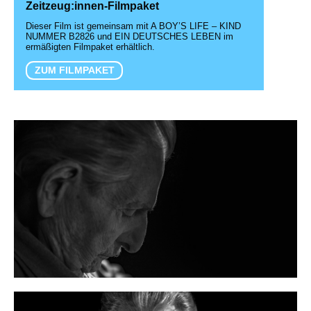
Zeitzeug:innen-Filmpaket
Dieser Film ist gemeinsam mit A BOY’S LIFE – KIND
NUMMER B2826 und EIN DEUTSCHES LEBEN im
ermäßigten Filmpaket erhältlich.
ZUM FILMPAKET