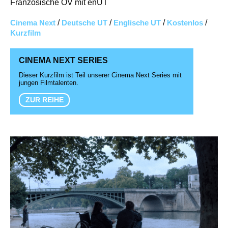
Französische OV mit enUT
Cinema Next
/
Deutsche UT
/
Englische UT
/
Kostenlos
/
Kurzfilm
CINEMA NEXT SERIES
Dieser Kurzfilm ist Teil unserer Cinema Next Series mit
jungen Filmtalenten.
ZUR REIHE