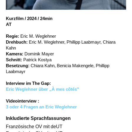
Account
Suche
Kurzfilm
/
2024
/
24min
AT
Regie:
Eric M. Weglehner
Drehbuch:
Eric M. Weglehner, Phillipp Laabmayr, Chiara
Kahn
Kamera:
Dominik Mayer
Schnitt:
Patrick Kostya
Besetzung:
Chiara Kahn, Benicia Makengele, Phillipp
Laabmayr
Interview im The Gap:
Eric Weglehner über „À mes côtés"
Videointerview :
3 oder 4 Fragen an Eric Weglehner
Inkludierte Sprachfassungen
Französische OV mit deUT