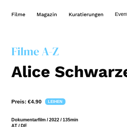
Filme
Magazin
Kuratierungen
Even
Filme A-Z
Alice Schwarz
Preis:
€4.90
LEIHEN
Dokumentarfilm
/
2022
/
135min
AT / DE