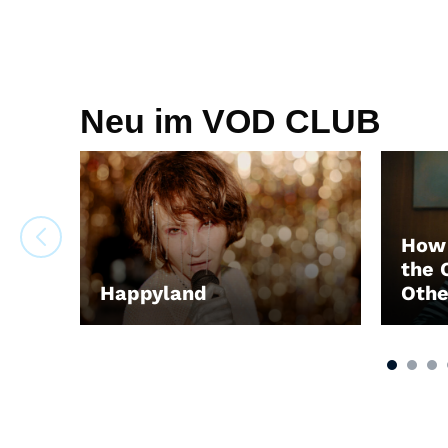
Neu im VOD CLUB
How 
the 
Happyland
Othe
LEIHEN
LEIH