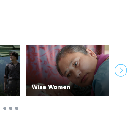
Wise Women
Un 
LEIHEN
LEI