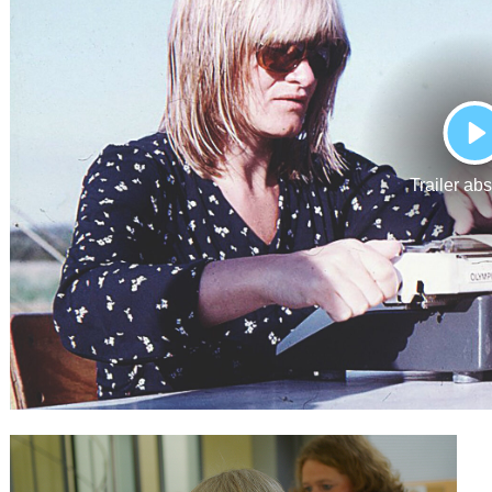
Gutscheine
& Filmpässe
Account
Suche
P
Trailer ab