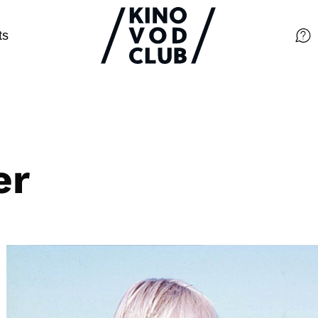
ts
Filme
Magazin
Kuratierungen
er
Events
So geht’s
Filmpakete