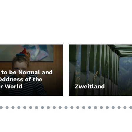
to be Normal and
Oddness of the
r World
Zweitland
EN
LEIHEN