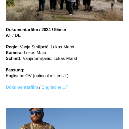
Account
Suche
Dokumentarfilm
/
2024
/
85min
AT / DE
Regie:
Vanja Smiljanić, Lukas Marxt
Kamera:
Lukas Marxt
Schnitt:
Vanja Smiljanić, Lukas Marxt
Fassung:
Englische OV (optional mit enUT)
Dokumentarfilm
/
Englische UT