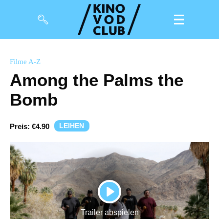
Filme
Filme A-Z
Among the Palms the
Magazin
Bomb
Kuratierungen
Events
LEIHEN
Preis:
€4.90
So geht’s
Filmpakete
Gutscheine
PLAY
& Filmpässe
Trailer abspielen