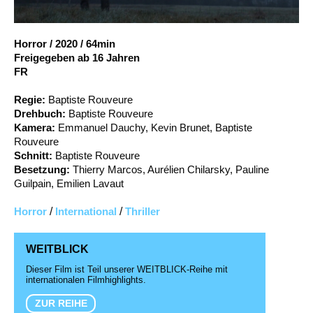
Account
Suche
Horror
/
2020
/
64min
Freigegeben ab 16 Jahren
FR
Regie:
Baptiste Rouveure
Drehbuch:
Baptiste Rouveure
Kamera:
Emmanuel Dauchy, Kevin Brunet, Baptiste
Rouveure
Schnitt:
Baptiste Rouveure
Besetzung:
Thierry Marcos, Aurélien Chilarsky, Pauline
Guilpain, Emilien Lavaut
Horror
/
International
/
Thriller
WEITBLICK
Dieser Film ist Teil unserer WEITBLICK-Reihe mit
internationalen Filmhighlights.
ZUR REIHE