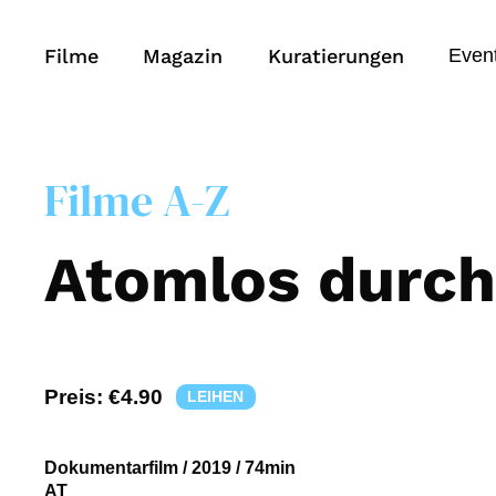
Filme
Magazin
Kuratierungen
Even
Filme A-Z
Atomlos durch
Preis:
€4.90
LEIHEN
Dokumentarfilm
/
2019
/
74min
AT