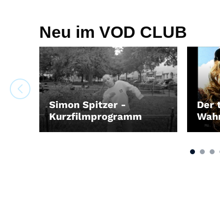
Neu im VOD CLUB
Simon Spitzer -
Der 
Kurzfilmprogramm
Wah
LEIHEN
LEIH