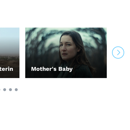
terin
Mother's Baby
Chr
LEIHEN
LEI