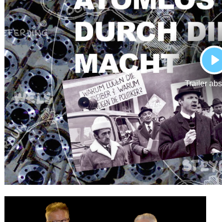
Gutscheine
& Filmpässe
Account
Suche
P
Trailer ab