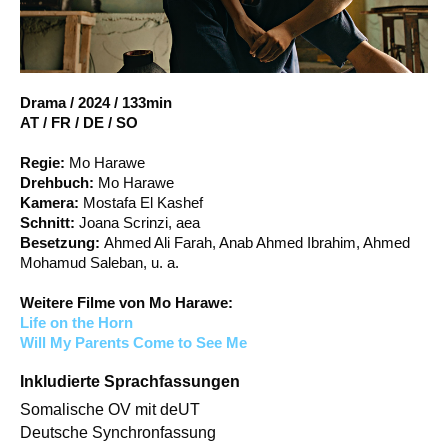
Account
Suche
Drama
/
2024
/
133min
AT / FR / DE / SO
Regie:
Mo Harawe
Drehbuch:
Mo Harawe
Kamera:
Mostafa El Kashef
Schnitt:
Joana Scrinzi, aea
Besetzung:
Ahmed Ali Farah, Anab Ahmed Ibrahim, Ahmed
Mohamud Saleban, u. a.
Weitere Filme von Mo Harawe:
Life on the Horn
Will My Parents Come to See Me
Inkludierte Sprachfassungen
Somalische OV mit deUT
Deutsche Synchronfassung