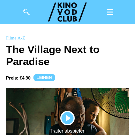
Filme
Filme A-Z
The Village Next to
Magazin
Paradise
Kuratierungen
Events
LEIHEN
Preis:
€4.90
So geht’s
Filmpakete
Gutscheine
PLAY
& Filmpässe
Trailer abspielen