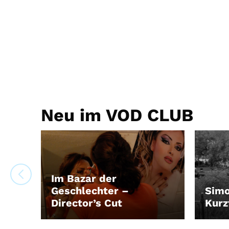
Neu im VOD CLUB
Im Bazar der
Geschlechter –
Simo
Director’s Cut
Kur
LEIHEN
LEIH