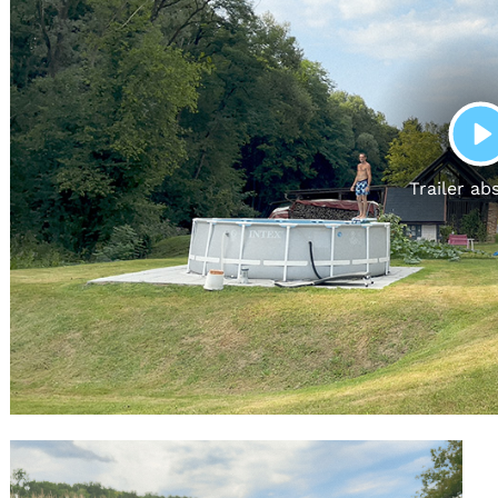
Gutscheine
& Filmpässe
Account
Suche
P
Trailer ab