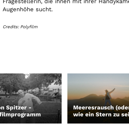
Fragestellerin, die ihnen mit ihrer Handykam
Augenhöhe sucht.
Credits: Polyfilm
n Spitzer -
Meeresrausch (ode
zfilmprogramm
wie ein Stern zu se
EN
LEIHEN