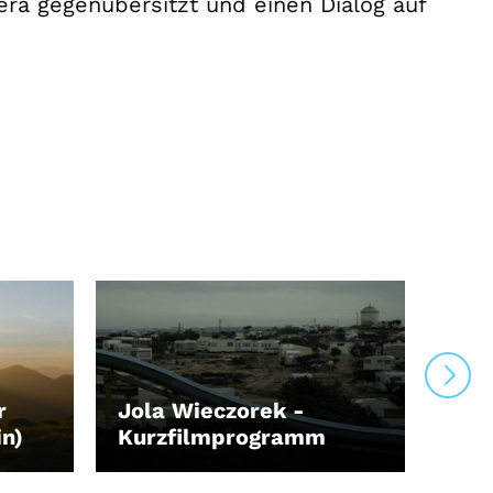
era gegenübersitzt und einen Dialog auf
r
Jola Wieczorek -
in)
Kurzfilmprogramm
Hap
LEIHEN
LEI