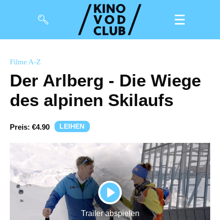
Filme
Filme A-Z
Der Arlberg - Die Wiege
Magazin
des alpinen Skilaufs
Kuratierungen
Events
LEIHEN
Preis:
€4.90
So geht’s
Filmpakete
Gutscheine
PLAY
& Filmpässe
Trailer abspielen