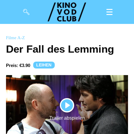
Filme
Filme A-Z
Der Fall des Lemming
Magazin
Kuratierungen
LEIHEN
Preis:
€3.90
Events
So geht’s
Filmpakete
PLAY
Gutscheine
Trailer abspielen
& Filmpässe