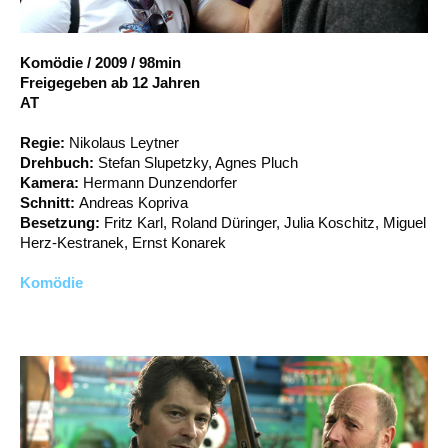
Account
Suche
Komödie
/
2009
/
98min
Freigegeben ab 12 Jahren
AT
Regie:
Nikolaus Leytner
Drehbuch:
Stefan Slupetzky, Agnes Pluch
Kamera:
Hermann Dunzendorfer
Schnitt:
Andreas Kopriva
Besetzung:
Fritz Karl, Roland Düringer, Julia Koschitz, Miguel
Herz-Kestranek, Ernst Konarek
Komödie