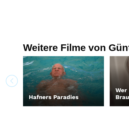
Weitere Filme von Gün
Wer 
Hafners Paradies
Bra
LEIHEN
LEIH