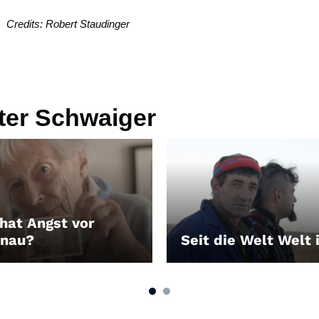
Credits: Robert Staudinger
ter Schwaiger
hat Angst vor
unau?
Seit die Welt Welt 
EN
LEIHEN