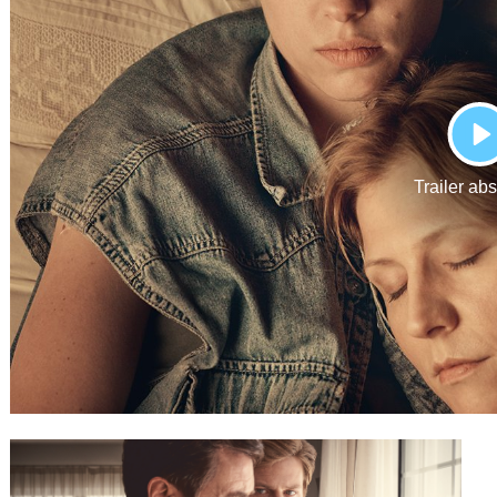
Gutscheine
& Filmpässe
Account
Suche
P
Trailer ab