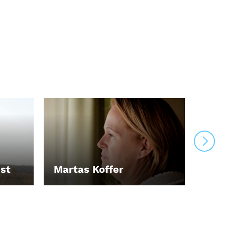
ist
Martas Koffer
Ibi
LEIHEN