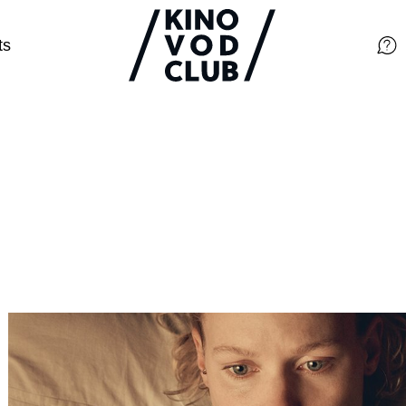
ts
Filme
Magazin
Kuratierungen
Events
So geht’s
Filmpakete