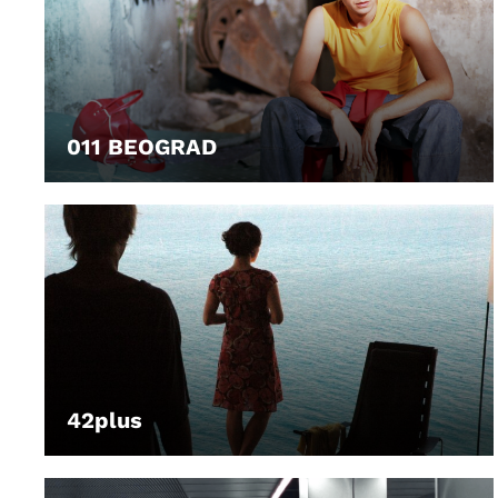
011 BEOGRAD
LEIHEN
42plus
LEIHEN