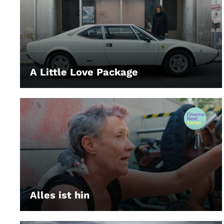
A Little Love Package
LEIHEN
Alles ist hin
LEIHEN