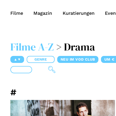
Filme
Magazin
Kuratierungen
Even
Filme A-Z
> Drama
▲▼
GENRE
NEU IM VOD CLUB
UM € 
#