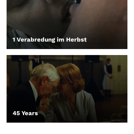
Gutscheine
& Filmpässe
Account
1 Verabredung im Herbst
Suche
LEIHEN
45 Years
LEIHEN