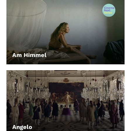
Am Himmel
LEIHEN
Angelo
LEIHEN