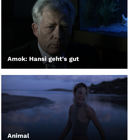
Amok: Hansi geht's gut
LEIHEN
Animal
LEIHEN