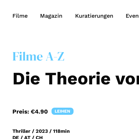
Filme
Magazin
Kuratierungen
Even
Filme A-Z
Die Theorie vo
Preis:
€4.90
LEIHEN
Thriller
/
2023
/
118min
DE / AT / CH