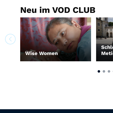
Neu im VOD CLUB
Schl
Wise Women
Meti
LEIHEN
LEIH