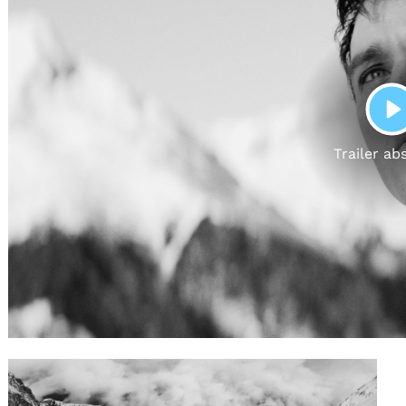
Gutscheine
& Filmpässe
Account
Suche
P
Trailer ab