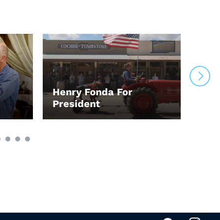
Henry Fonda For
Der
President
Wah
LEIHEN
LEI