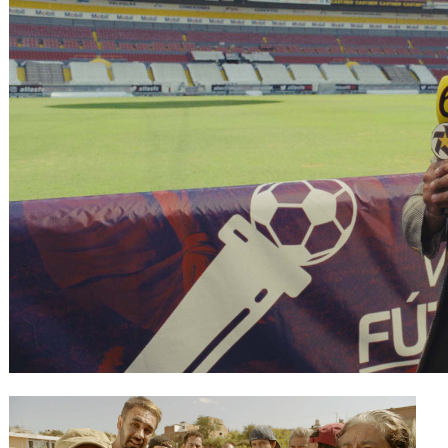
Gutscheine
& Filmpässe
Account
Suche