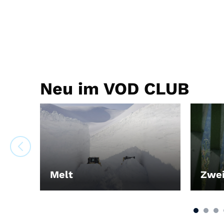
Neu im VOD CLUB
Melt
Zwei
LEIHEN
LEIH