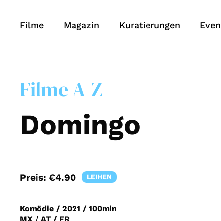
Filme
Magazin
Kuratierungen
Even
Filme A-Z
Domingo
Preis:
€4.90
LEIHEN
Komödie
/
2021
/
100min
MX / AT / FR