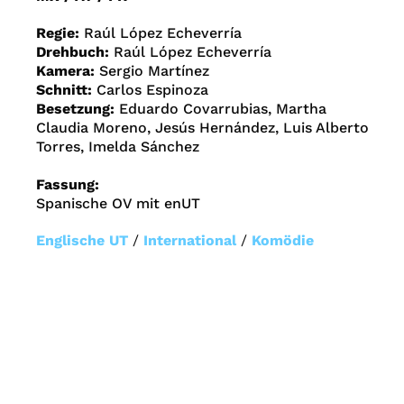
Regie:
Raúl López Echeverría
Drehbuch:
Raúl López Echeverría
Kamera:
Sergio Martínez
Schnitt:
Carlos Espinoza
Besetzung:
Eduardo Covarrubias, Martha
Claudia Moreno, Jesús Hernández, Luis Alberto
Torres, Imelda Sánchez
Fassung:
Spanische OV mit enUT
Englische UT
/
International
/
Komödie