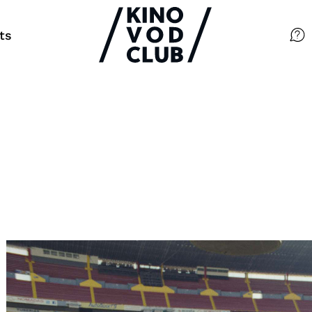
ts
Filme
Magazin
Kuratierungen
Events
So geht’s
Filmpakete