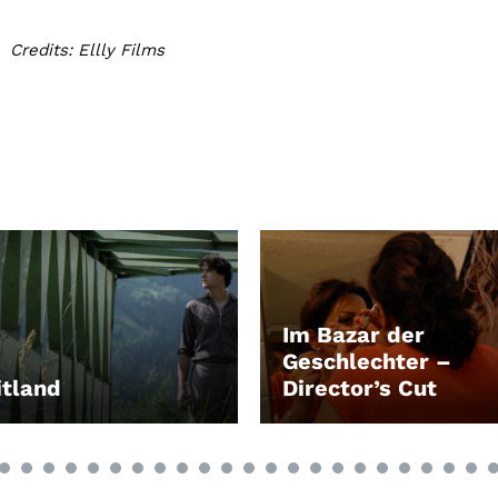
Credits: Ellly Films
Im Bazar der
Geschlechter –
tland
Director’s Cut
EN
LEIHEN