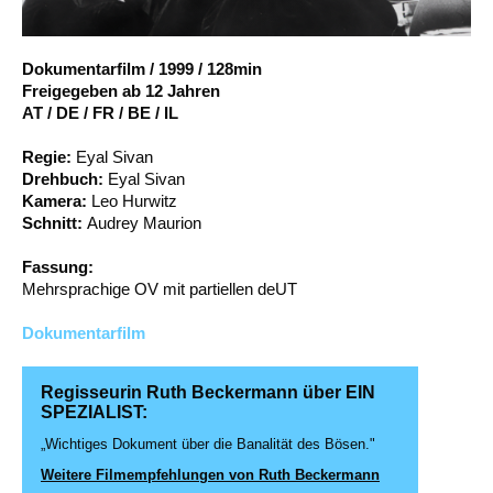
Account
Suche
Dokumentarfilm
/
1999
/
128min
Freigegeben ab 12 Jahren
AT / DE / FR / BE / IL
Regie:
Eyal Sivan
Drehbuch:
Eyal Sivan
Kamera:
Leo Hurwitz
Schnitt:
Audrey Maurion
Fassung:
Mehrsprachige OV mit partiellen deUT
Dokumentarfilm
Regisseurin Ruth Beckermann über EIN
SPEZIALIST:
„Wichtiges Dokument über die Banalität des Bösen."
Weitere Filmempfehlungen von Ruth Beckermann