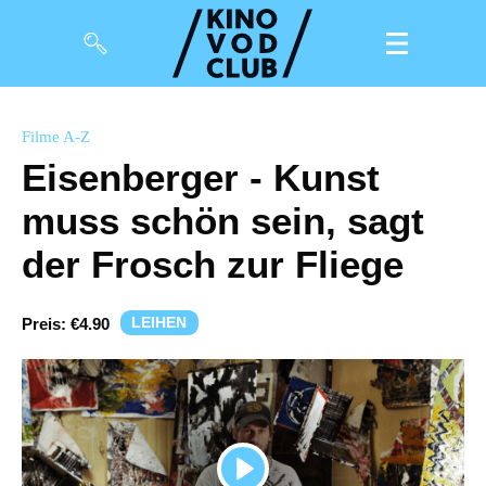
Filme
Filme A-Z
Eisenberger - Kunst
Magazin
muss schön sein, sagt
Kuratierungen
der Frosch zur Fliege
Events
LEIHEN
Preis:
€4.90
So geht’s
Filmpakete
Gutscheine
& Filmpässe