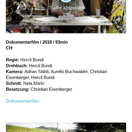
PLAY
Account
Trailer abspielen
Suche
Dokumentarfilm
/
2018
/
93min
CH
Regie:
Hercli Bundi
Drehbuch:
Hercli Bundi
Kamera:
Adrian Stähli, Aurelio Buchwalder, Christian
Eisenberger, Hercli Bundi
Schnitt:
Nela Märki
Besetzung:
Christian Eisenberger
Dokumentarfilm