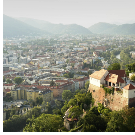
Gutscheine
& Filmpässe
Account
Suche