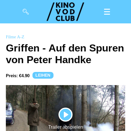
Filme
Filme A-Z
Griffen - Auf den Spuren
Magazin
von Peter Handke
Kuratierungen
Events
LEIHEN
Preis:
€4.90
So geht’s
Filmpakete
Gutscheine
PLAY
& Filmpässe
Trailer abspielen