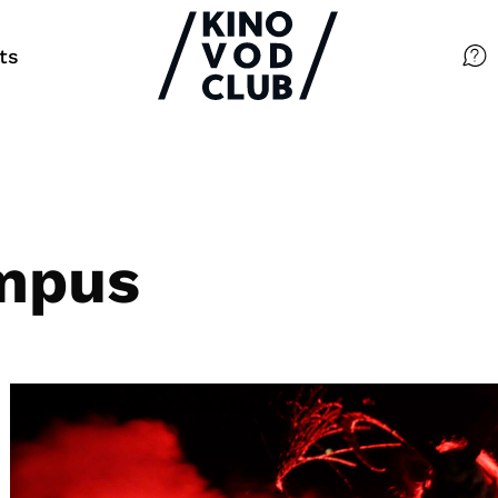
ts
Filme
Magazin
Kuratierungen
mpus
Events
So geht’s
Filmpakete