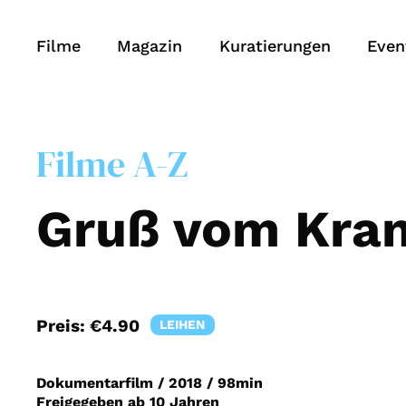
Filme
Magazin
Kuratierungen
Even
Filme A-Z
Gruß vom Kra
Preis:
€4.90
LEIHEN
Dokumentarfilm
/
2018
/
98min
Freigegeben ab 10 Jahren