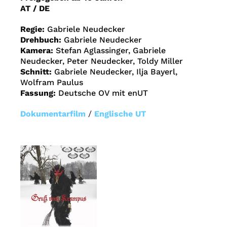
AT / DE
Regie:
Gabriele Neudecker
Drehbuch:
Gabriele Neudecker
Kamera:
Stefan Aglassinger, Gabriele
Neudecker, Peter Neudecker, Toldy Miller
Schnitt:
Gabriele Neudecker, Ilja Bayerl,
Wolfram Paulus
Fassung:
Deutsche OV mit enUT
Dokumentarfilm
/
Englische UT