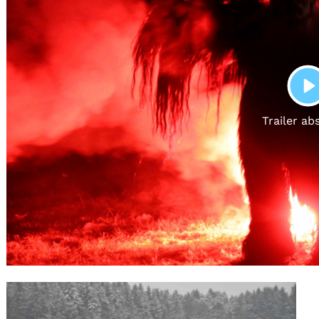
Gutscheine
& Filmpässe
Account
Suche
P
Trailer ab