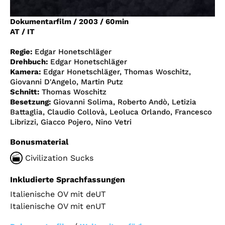
Account
Dokumentarfilm
/
2003
/
60min
Suche
AT / IT
Regie:
Edgar Honetschläger
Drehbuch:
Edgar Honetschläger
Kamera:
Edgar Honetschläger, Thomas Woschitz,
Giovanni D'Angelo, Martin Putz
Schnitt:
Thomas Woschitz
Besetzung:
Giovanni Solima, Roberto Andò, Letizia
Battaglia, Claudio Collovà, Leoluca Orlando, Francesco
Librizzi, Giacco Pojero, Nino Vetri
Bonusmaterial
Civilization Sucks
Inkludierte Sprachfassungen
Italienische OV mit deUT
Italienische OV mit enUT