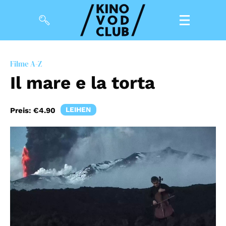
Filme
Filme A-Z
Il mare e la torta
Magazin
Kuratierungen
LEIHEN
Preis:
€4.90
Events
So geht’s
Filmpakete
Gutscheine
& Filmpässe