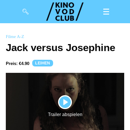
Filme
Filme A-Z
Jack versus Josephine
Magazin
Kuratierungen
LEIHEN
Preis:
€4.90
Events
So geht’s
Filmpakete
PLAY
Gutscheine
Trailer abspielen
& Filmpässe