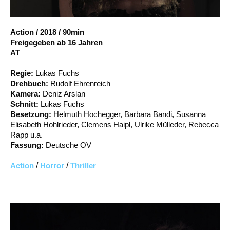
Account
Suche
Action
/
2018
/
90min
Freigegeben ab 16 Jahren
AT
Regie:
Lukas Fuchs
Drehbuch:
Rudolf Ehrenreich
Kamera:
Deniz Arslan
Schnitt:
Lukas Fuchs
Besetzung:
Helmuth Hochegger, Barbara Bandi, Susanna
Elisabeth Hohlrieder, Clemens Haipl, Ulrike Mülleder, Rebecca
Rapp u.a.
Fassung:
Deutsche OV
Action
/
Horror
/
Thriller