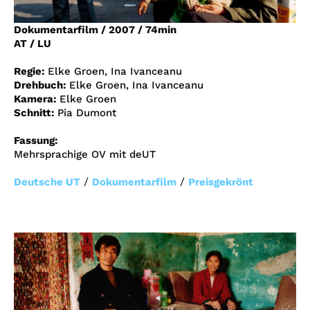
Account
Dokumentarfilm
/
2007
/
74min
Suche
AT / LU
Regie:
Elke Groen, Ina Ivanceanu
Drehbuch:
Elke Groen, Ina Ivanceanu
Kamera:
Elke Groen
Schnitt:
Pia Dumont
Fassung:
Mehrsprachige OV mit deUT
/
/
Deutsche UT
Dokumentarfilm
Preisgekrönt