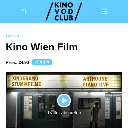
Filme
Filme A-Z
Kino Wien Film
Magazin
Kuratierungen
LEIHEN
Preis:
€4.90
Events
So geht’s
Filmpakete
PLAY
Gutscheine
Trailer abspielen
& Filmpässe