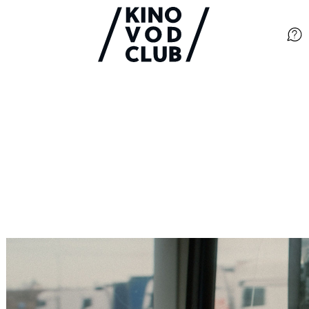
Filme
Magazin
Kuratierungen
Events
So geht’s
Filmpakete