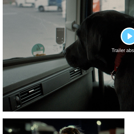
Gutscheine
& Filmpässe
Account
Suche
P
Trailer ab